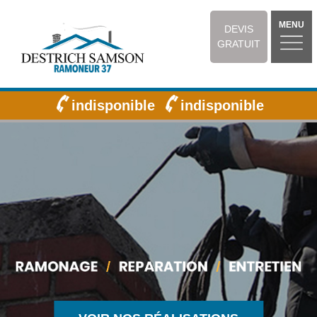
MENU
DEVIS
GRATUIT
indisponible
indisponible