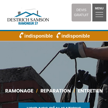
MENU
DEVIS
GRATUIT
indisponible
indisponible