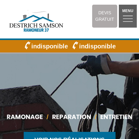
MENU
DEVIS
GRATUIT
indisponible
indisponible