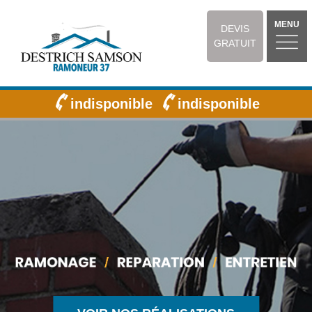
MENU
DEVIS
GRATUIT
indisponible
indisponible