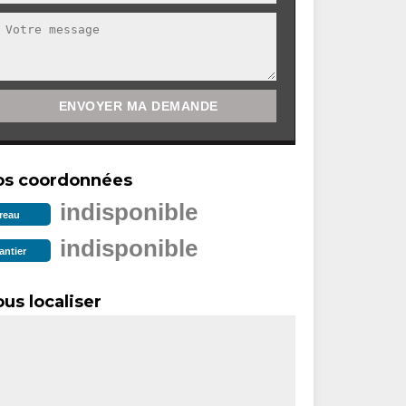
os coordonnées
indisponible
reau
indisponible
antier
us localiser