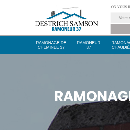
ON VOUS 
RAMONAGE DE
RAMONEUR
RAMONA
CHEMINÉE 37
37
CHAUDIÈ