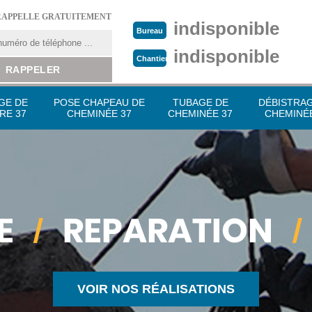
RAPPELLE GRATUITEMENT
indisponible
Bureau
indisponible
Chantier
GE DE
POSE CHAPEAU DE
TUBAGE DE
DÉBISTRA
RE 37
CHEMINÉE 37
CHEMINÉE 37
CHEMINÉE
VOIR NOS RÉALISATIONS