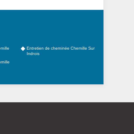
mille
Entretien de cheminée Chemille Sur
Indrois
mille