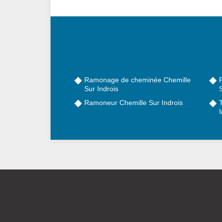
Ramonage de cheminée Chemille
Sur Indrois
S
Ramoneur Chemille Sur Indrois
I