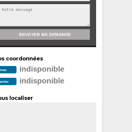
os coordonnées
indisponible
reau
indisponible
antier
us localiser