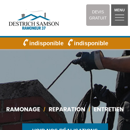
MENU
DEVIS
GRATUIT
indisponible
indisponible