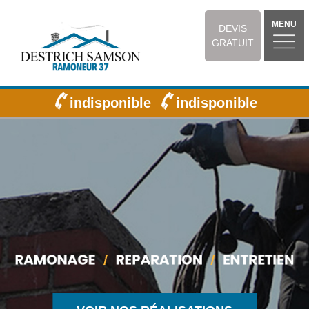
MENU
DEVIS
GRATUIT
indisponible
indisponible