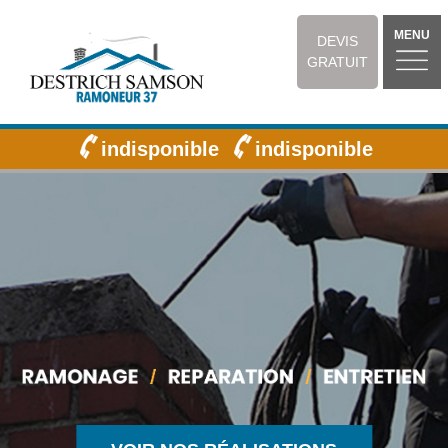
MENU
DEVIS
GRATUIT
indisponible
indisponible