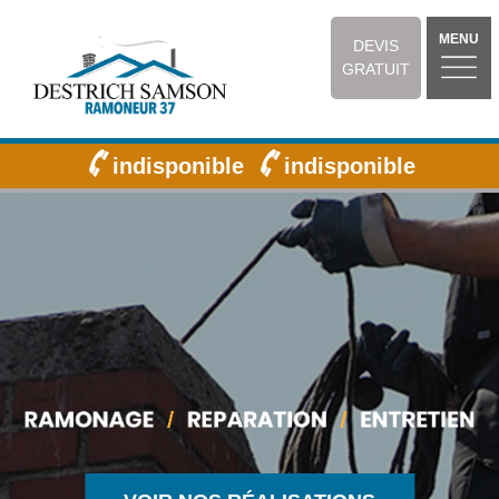
MENU
DEVIS
GRATUIT
indisponible
indisponible