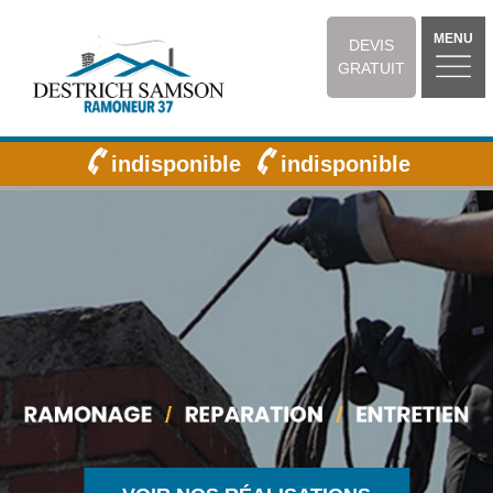
MENU
DEVIS
GRATUIT
indisponible
indisponible