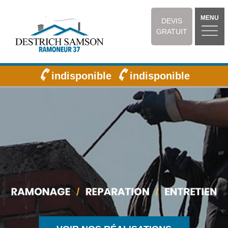
MENU
DEVIS
GRATUIT
indisponible
indisponible