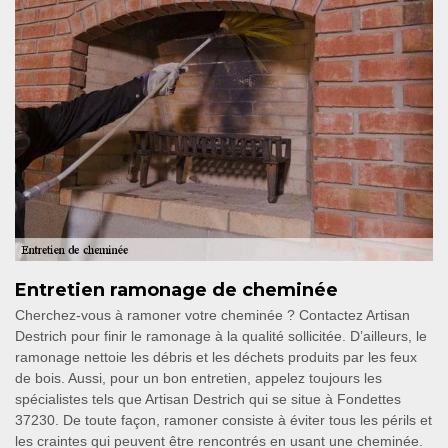
Entretien ramonage de cheminée
Cherchez-vous à ramoner votre cheminée ? Contactez Artisan
Destrich pour finir le ramonage à la qualité sollicitée. D’ailleurs, le
ramonage nettoie les débris et les déchets produits par les feux
de bois. Aussi, pour un bon entretien, appelez toujours les
spécialistes tels que Artisan Destrich qui se situe à Fondettes
37230. De toute façon, ramoner consiste à éviter tous les périls et
les craintes qui peuvent être rencontrés en usant une cheminée.