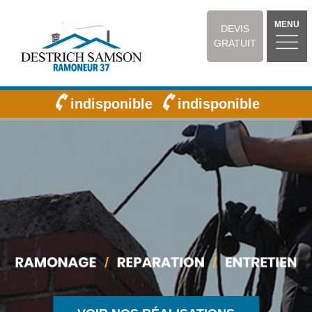
MENU
DEVIS
GRATUIT
indisponible
indisponible