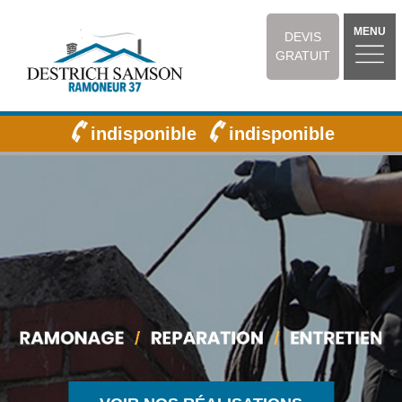
MENU
DEVIS
GRATUIT
indisponible
indisponible