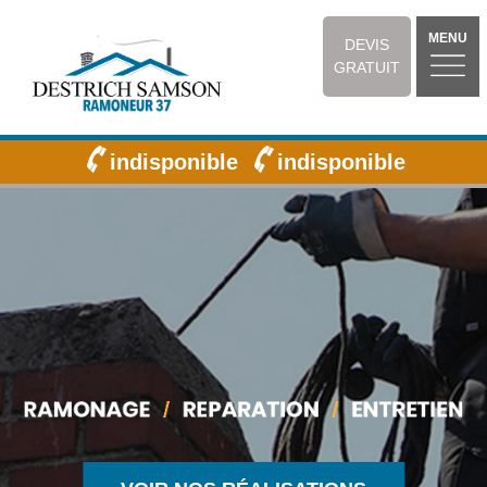
MENU
DEVIS
GRATUIT
indisponible
indisponible