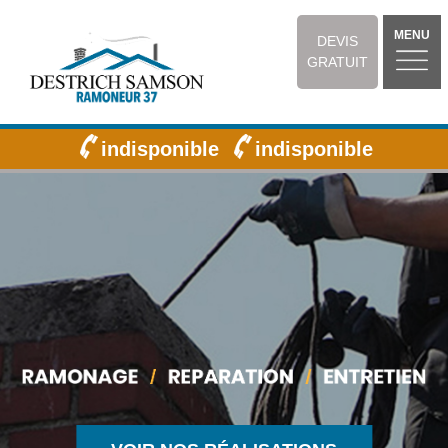
MENU
DEVIS
GRATUIT
indisponible
indisponible