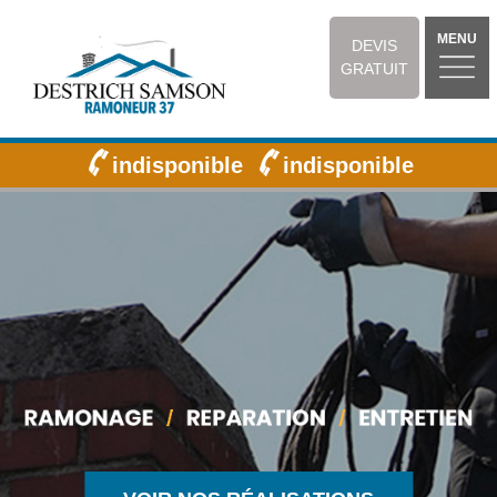
MENU
DEVIS
GRATUIT
indisponible
indisponible