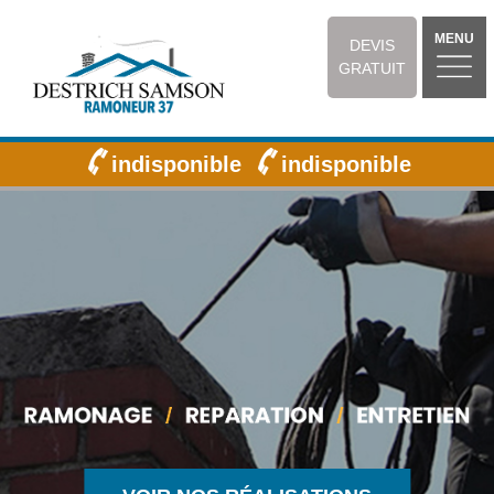
MENU
DEVIS
GRATUIT
indisponible
indisponible