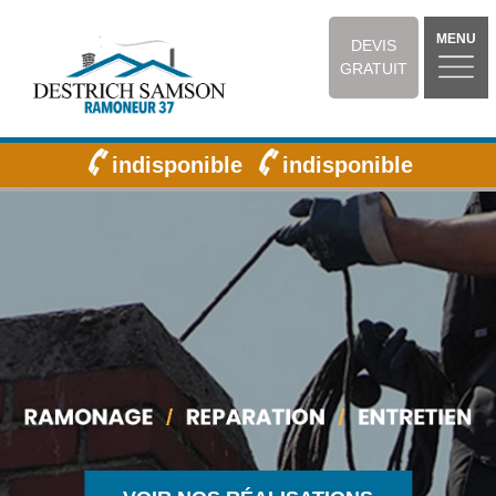
MENU
DEVIS
GRATUIT
indisponible
indisponible