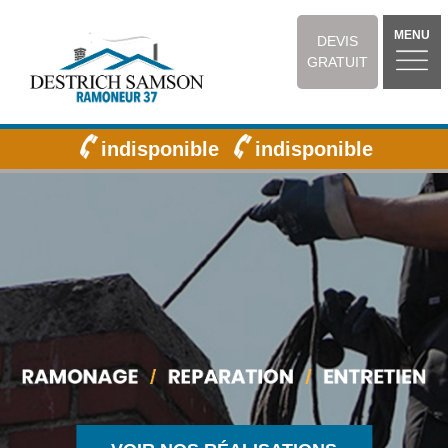
MENU
DEVIS
GRATUIT
indisponible
indisponible