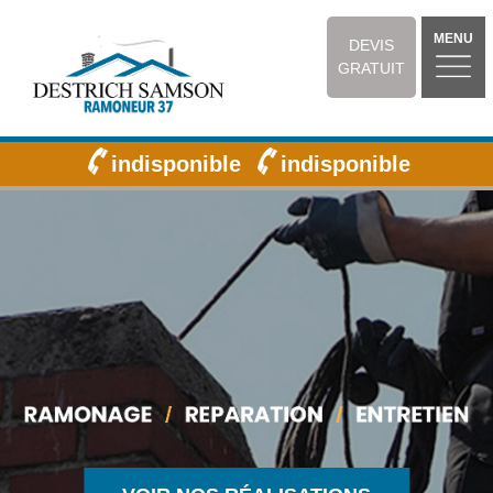
MENU
DEVIS
GRATUIT
indisponible
indisponible