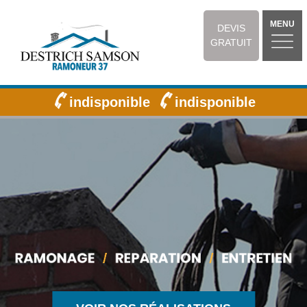
MENU
DEVIS
GRATUIT
indisponible
indisponible