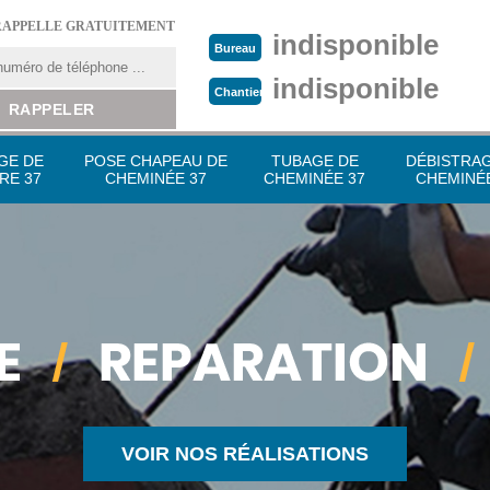
RAPPELLE GRATUITEMENT
indisponible
Bureau
indisponible
Chantier
GE DE
POSE CHAPEAU DE
TUBAGE DE
DÉBISTRA
RE 37
CHEMINÉE 37
CHEMINÉE 37
CHEMINÉE
VOIR NOS RÉALISATIONS