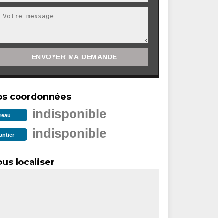
os coordonnées
indisponible
reau
indisponible
antier
us localiser