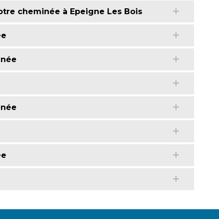
votre cheminée à Epeigne Les Bois
ée
inée
inée
ée