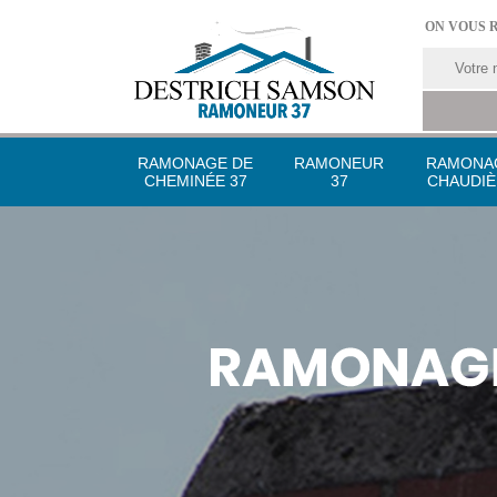
ON VOUS 
RAMONAGE DE
RAMONEUR
RAMONA
CHEMINÉE 37
37
CHAUDIÈ