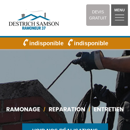
MENU
DEVIS
GRATUIT
indisponible
indisponible