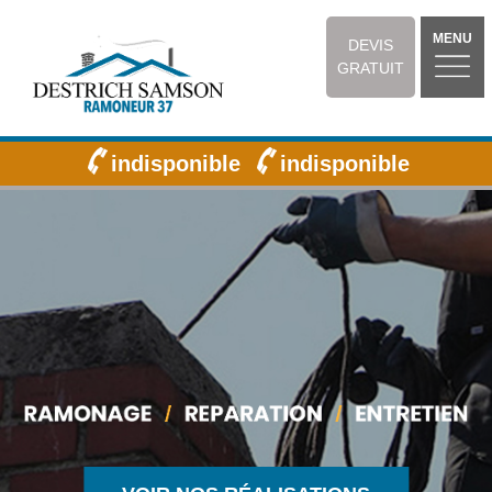
MENU
DEVIS
GRATUIT
indisponible
indisponible