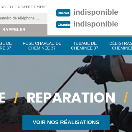
RAPPELLE GRATUITEMENT
indisponible
Bureau
indisponible
Chantier
GE DE
POSE CHAPEAU DE
TUBAGE DE
DÉBISTRA
RE 37
CHEMINÉE 37
CHEMINÉE 37
CHEMINÉE
VOIR NOS RÉALISATIONS