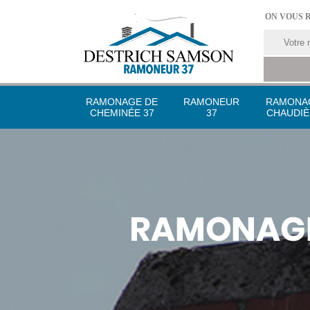
ON VOUS 
RAMONAGE DE
RAMONEUR
RAMONA
CHEMINÉE 37
37
CHAUDIÈ