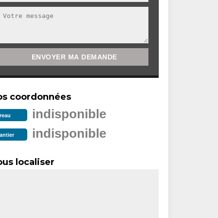
os coordonnées
indisponible
reau
indisponible
antier
us localiser