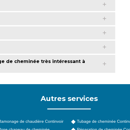
age de cheminée très intéressant à
Autres services
Ramonage de chaudière Continvoir
Tubage de cheminée Continv
Pose chapeau de cheminée
Réparation de cheminée Con