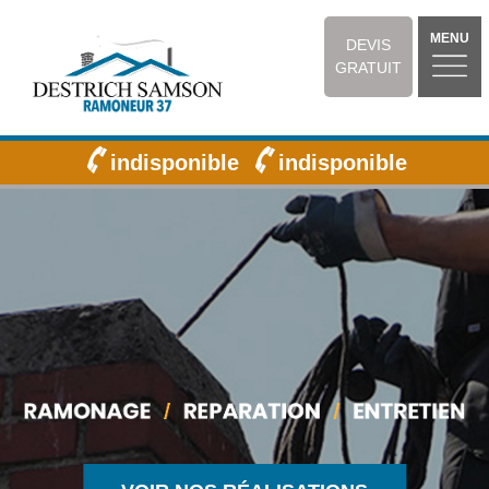
MENU
DEVIS
GRATUIT
indisponible
indisponible