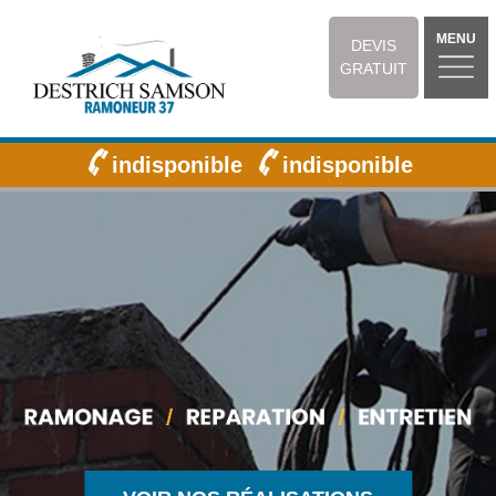
MENU
DEVIS
GRATUIT
indisponible
indisponible