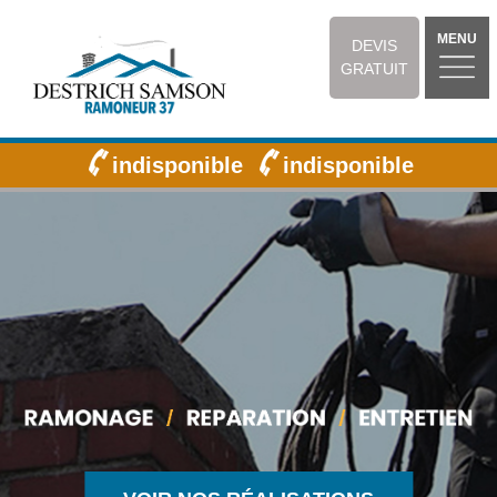
MENU
DEVIS
GRATUIT
indisponible
indisponible