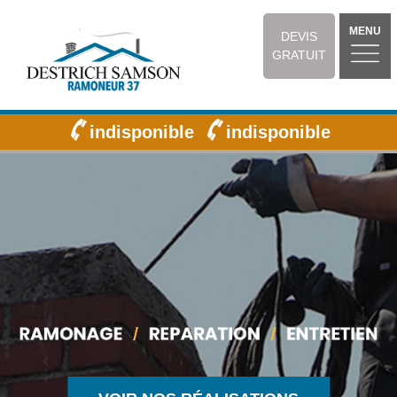
MENU
DEVIS
GRATUIT
indisponible
indisponible