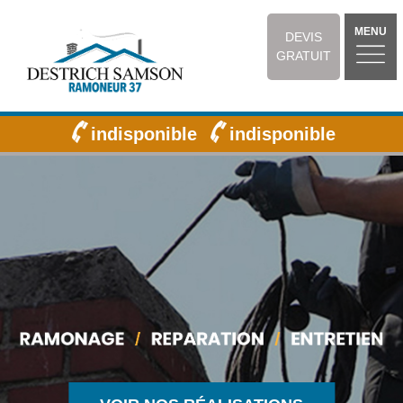
MENU
DEVIS
GRATUIT
indisponible
indisponible