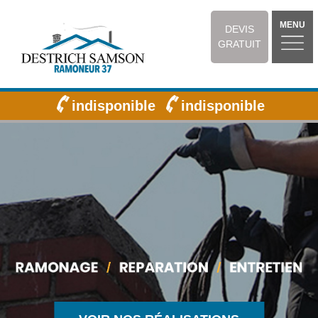
MENU
DEVIS
GRATUIT
indisponible
indisponible